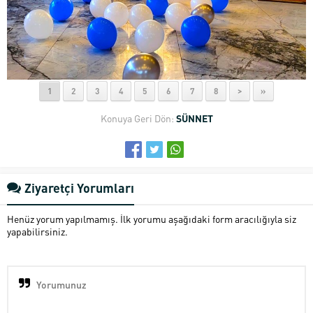
1
2
3
4
5
6
7
8
>
»
Konuya Geri Dön:
SÜNNET
Ziyaretçi Yorumları
Henüz yorum yapılmamış. İlk yorumu aşağıdaki form aracılığıyla siz
yapabilirsiniz.