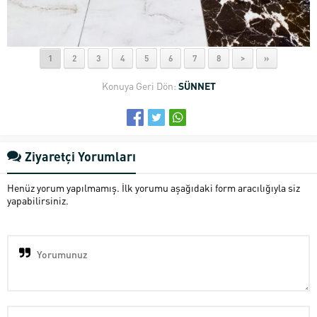
1
2
3
4
5
6
7
8
>
»
Konuya Geri Dön:
SÜNNET
Ziyaretçi Yorumları
Henüz yorum yapılmamış. İlk yorumu aşağıdaki form aracılığıyla siz
yapabilirsiniz.