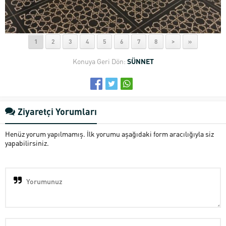
1
2
3
4
5
6
7
8
>
»
Konuya Geri Dön:
SÜNNET
Ziyaretçi Yorumları
Henüz yorum yapılmamış. İlk yorumu aşağıdaki form aracılığıyla siz
yapabilirsiniz.