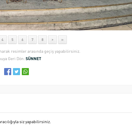
4
5
6
7
8
>
»
anarak resimler arasında geçiş yapabilirsiniz.
uya Geri Dön:
SÜNNET
cılığıyla siz yapabilirsiniz.