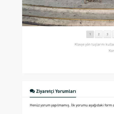
1
2
3
Klavye yön tuşlarını kull
Kon
Ziyaretçi Yorumları
Henüz yorum yapılmamış. İlk yorumu aşağıdaki form ara