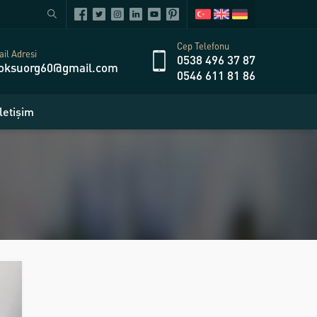
Cep Telefonu
il Adresi
0538 496 37 87
oksuorg60@gmail.com
0546 611 81 86
İletişim