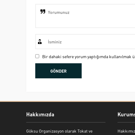
Bir dahaki sefere yorum yaptığımda kullanılmak üz
Hakkımızda
Kurums
Göksu Organizasyon olarak Tokat ve
Hakkımı
Bekir Kiper