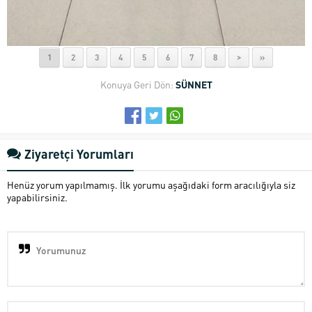
1
2
3
4
5
6
7
8
>
»
Konuya Geri Dön:
SÜNNET
Ziyaretçi Yorumları
Henüz yorum yapılmamış. İlk yorumu aşağıdaki form aracılığıyla siz
yapabilirsiniz.