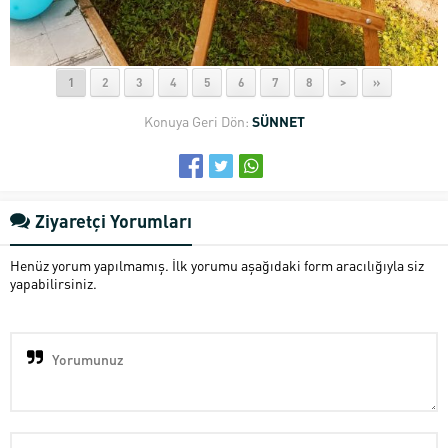
1
2
3
4
5
6
7
8
>
»
Konuya Geri Dön:
SÜNNET
Ziyaretçi Yorumları
Henüz yorum yapılmamış. İlk yorumu aşağıdaki form aracılığıyla siz
yapabilirsiniz.