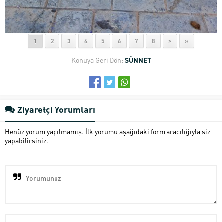
1
2
3
4
5
6
7
8
>
»
Konuya Geri Dön:
SÜNNET
Ziyaretçi Yorumları
Henüz yorum yapılmamış. İlk yorumu aşağıdaki form aracılığıyla siz
yapabilirsiniz.