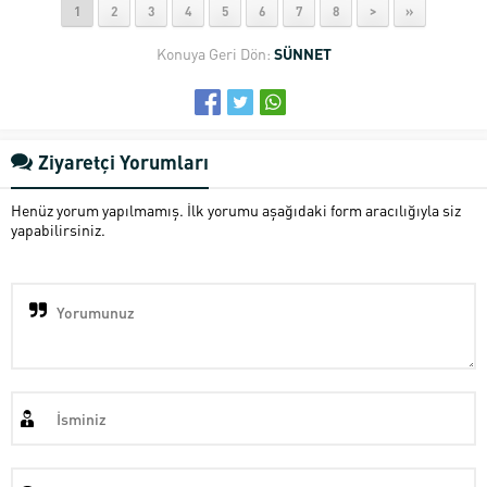
1
2
3
4
5
6
7
8
>
»
Konuya Geri Dön:
SÜNNET
Ziyaretçi Yorumları
Henüz yorum yapılmamış. İlk yorumu aşağıdaki form aracılığıyla siz
yapabilirsiniz.