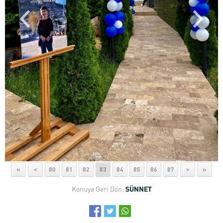
«
<
80
81
82
83
84
85
86
87
>
»
Konuya Geri Dön:
SÜNNET