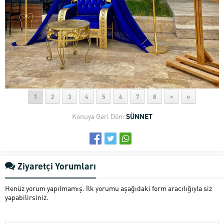
1
2
3
4
5
6
7
8
>
»
Konuya Geri Dön:
SÜNNET
Ziyaretçi Yorumları
Henüz yorum yapılmamış. İlk yorumu aşağıdaki form aracılığıyla siz
yapabilirsiniz.