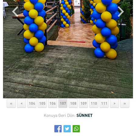
«
<
104
105
106
107
108
109
110
111
>
»
Konuya Geri Dön:
SÜNNET