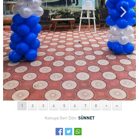
1
2
3
4
5
6
7
8
>
»
Konuya Geri Dön:
SÜNNET