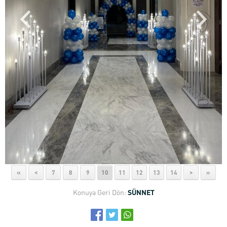
«
<
7
8
9
10
11
12
13
14
>
»
Konuya Geri Dön:
SÜNNET