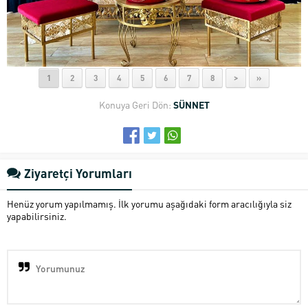
1
2
3
4
5
6
7
8
>
»
Konuya Geri Dön:
SÜNNET
Ziyaretçi Yorumları
Henüz yorum yapılmamış. İlk yorumu aşağıdaki form aracılığıyla siz
yapabilirsiniz.