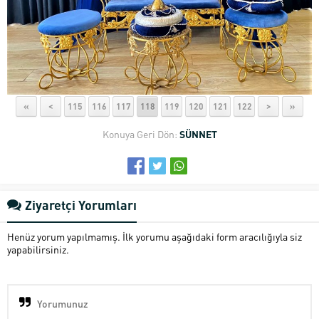
«
<
115
116
117
118
119
120
121
122
>
»
Konuya Geri Dön:
SÜNNET
Ziyaretçi Yorumları
Henüz yorum yapılmamış. İlk yorumu aşağıdaki form aracılığıyla siz
yapabilirsiniz.