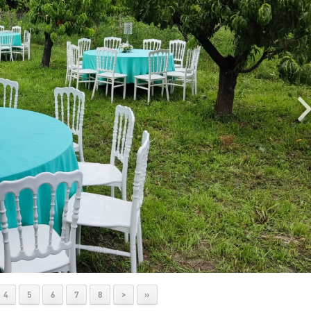
4
5
6
7
8
>
»