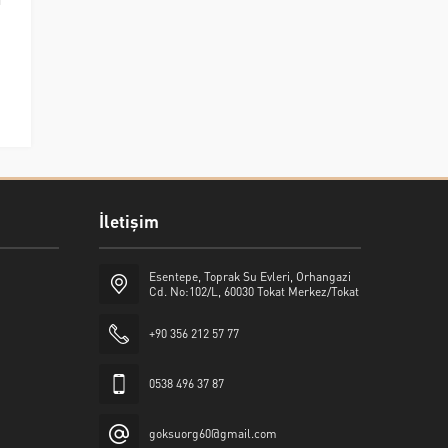
İletişim
Esentepe, Toprak Su Evleri, Orhangazi
Cd. No:102/L, 60030 Tokat Merkez/Tokat
+90 356 212 57 77
0538 496 37 87
goksuorg60@gmail.com