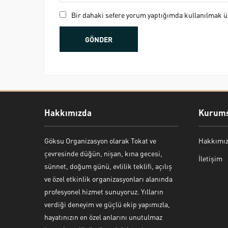
Bir dahaki sefere yorum yaptığımda kullanılmak üz
Hakkımızda
Kurums
Göksu Organizasyon olarak Tokat ve
Hakkımı
Bekir Kiper
çevresinde düğün, nişan, kına gecesi,
İletişim
sünnet, doğum günü, evlilik teklifi, açılış
ve özel etkinlik organizasyonları alanında
profesyonel hizmet sunuyoruz. Yılların
verdiği deneyim ve güçlü ekip yapımızla,
Cevap Yaz
hayatınızın en özel anlarını unutulmaz