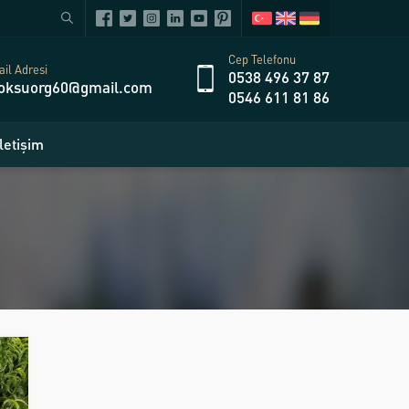
Cep Telefonu
il Adresi
0538 496 37 87
oksuorg60@gmail.com
0546 611 81 86
İletişim