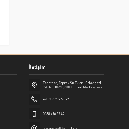
İletişim
Esentepe, Toprak Su Evleri, Orhangazi
Cd. No:102/L, 60030 Tokat Merkez/Tokat
+90 356 212 57 77
0538 496 37 87
goksuorg60@gmail.com