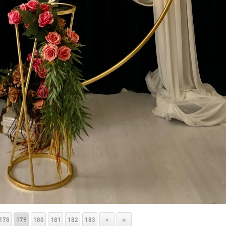
178
179
180
181
182
183
>
»