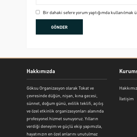
Bir dahaki sefere yorum yaptığımda kullanılmak üz
Hakkımızda
Kurums
Göksu Organizasyon olarak Tokat ve
Hakkımı
Bekir Kiper
çevresinde düğün, nişan, kına gecesi,
İletişim
sünnet, doğum günü, evlilik teklifi, açılış
ve özel etkinlik organizasyonları alanında
profesyonel hizmet sunuyoruz. Yılların
verdiği deneyim ve güçlü ekip yapımızla,
Cevap Yaz
hayatınızın en özel anlarını unutulmaz