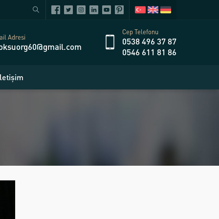
Cep Telefonu
il Adresi
0538 496 37 87
oksuorg60@gmail.com
0546 611 81 86
İletişim