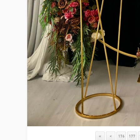
«
<
176
177