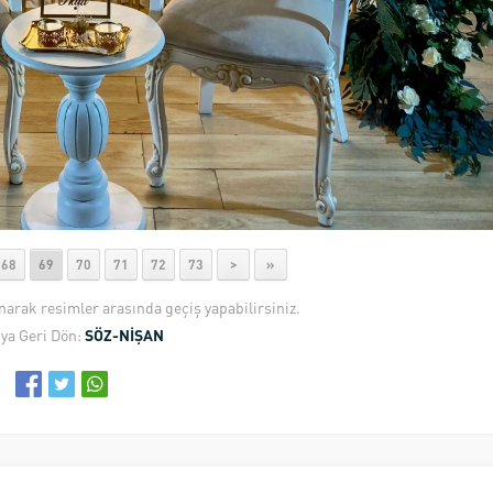
68
69
70
71
72
73
>
»
anarak resimler arasında geçiş yapabilirsiniz.
ya Geri Dön:
SÖZ-NİŞAN