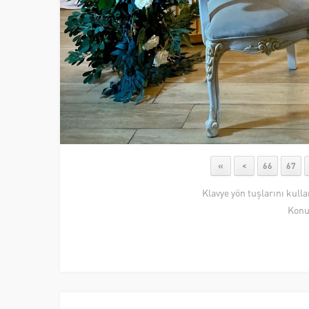
«
<
66
67
Klavye yön tuşlarını kull
Konu