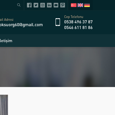
Cep Telefonu
il Adresi
0538 496 37 87
oksuorg60@gmail.com
0546 611 81 86
İletişim