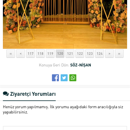
«
<
117
118
119
120
121
122
123
124
>
»
Konuya Geri Dön:
SÖZ-NİŞAN
Ziyaretçi Yorumları
Henüz yorum yapılmamış. İlk yorumu aşağıdaki form aracılığıyla siz
yapabilirsiniz.