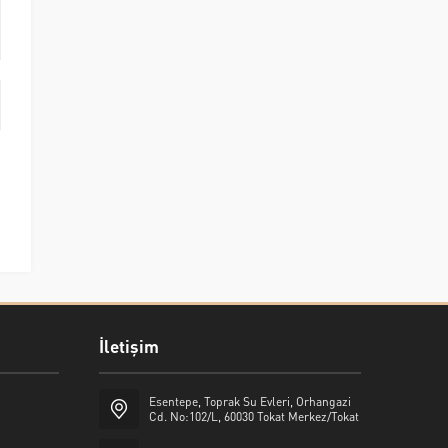
İletişim
Esentepe, Toprak Su Evleri, Orhangazi
Cd. No:102/L, 60030 Tokat Merkez/Tokat