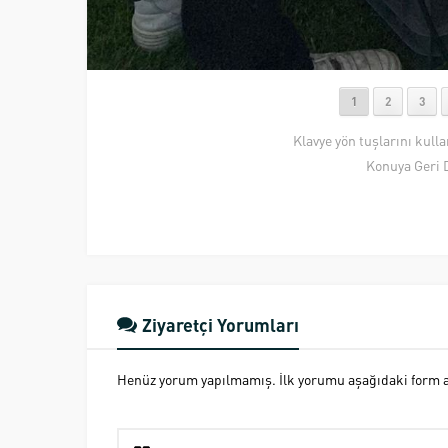
1
2
3
Klavye yön tuşlarını kull
Konuya Geri 
Ziyaretçi Yorumları
Henüz yorum yapılmamış. İlk yorumu aşağıdaki form ara