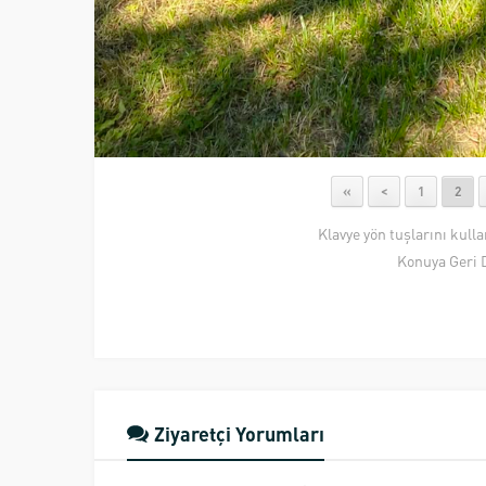
«
<
1
2
Klavye yön tuşlarını kull
Konuya Geri 
Ziyaretçi Yorumları