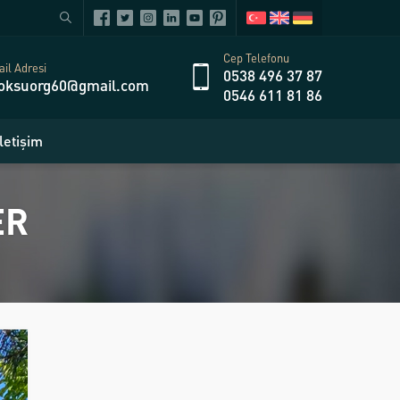
Cep Telefonu
il Adresi
0538 496 37 87
oksuorg60@gmail.com
0546 611 81 86
İletişim
ER