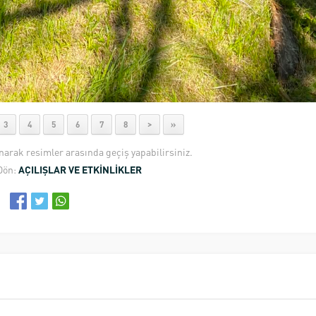
3
4
5
6
7
8
>
»
anarak resimler arasında geçiş yapabilirsiniz.
Dön:
AÇILIŞLAR VE ETKİNLİKLER