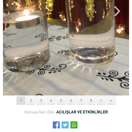
1
2
3
4
5
6
7
8
>
»
Konuya Geri Dön:
AÇILIŞLAR VE ETKİNLİKLER