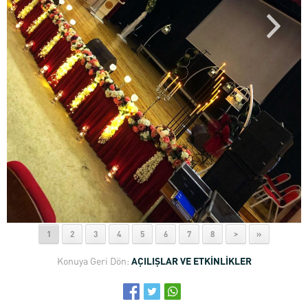
1
2
3
4
5
6
7
8
>
»
Konuya Geri Dön:
AÇILIŞLAR VE ETKİNLİKLER