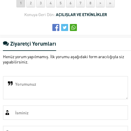
1
2
3
4
5
6
7
8
>
»
Konuya Geri Dön:
AÇILIŞLAR VE ETKİNLİKLER
Ziyaretçi Yorumları
Henüz yorum yapılmamış. İlk yorumu aşağıdaki form aracılığıyla siz
yapabilirsiniz.