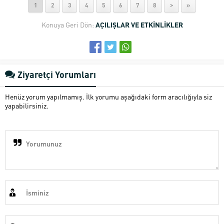
1
2
3
4
5
6
7
8
>
»
Konuya Geri Dön:
AÇILIŞLAR VE ETKİNLİKLER
Ziyaretçi Yorumları
Henüz yorum yapılmamış. İlk yorumu aşağıdaki form aracılığıyla siz
yapabilirsiniz.