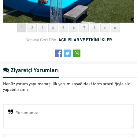
1
2
3
4
5
6
7
8
>
»
Konuya Geri Dön:
AÇILIŞLAR VE ETKİNLİKLER
Ziyaretçi Yorumları
Henüz yorum yapılmamış. İlk yorumu aşağıdaki form aracılığıyla siz
yapabilirsiniz.