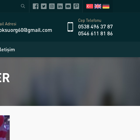
Cep Telefonu
il Adresi
0538 496 37 87
oksuorg60@gmail.com
0546 611 81 86
İletişim
ER