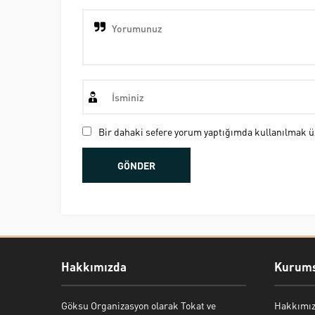
Bir dahaki sefere yorum yaptığımda kullanılmak üz
Hakkımızda
Kurums
Göksu Organizasyon olarak Tokat ve
Hakkımı
Bekir Kiper