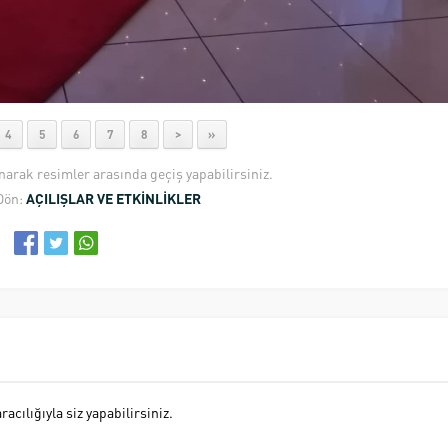
4
5
6
7
8
>
»
anarak resimler arasında geçiş yapabilirsiniz.
Dön:
AÇILIŞLAR VE ETKİNLİKLER
cılığıyla siz yapabilirsiniz.