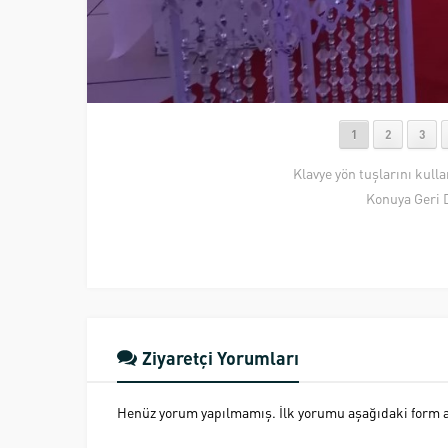
1
2
3
Klavye yön tuşlarını kull
Konuya Geri 
Ziyaretçi Yorumları
Henüz yorum yapılmamış. İlk yorumu aşağıdaki form ara