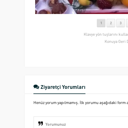
1
2
3
Klavye yön tuşlarını kull
Konuya Geri 
Ziyaretçi Yorumları
Henüz yorum yapılmamış. İlk yorumu aşağıdaki form ara