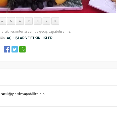
4
5
6
7
8
>
»
anarak resimler arasında geçiş yapabilirsiniz.
Dön:
AÇILIŞLAR VE ETKİNLİKLER
cılığıyla siz yapabilirsiniz.