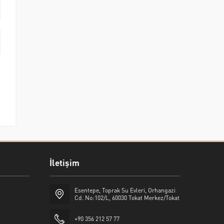
İletişim
Esentepe, Toprak Su Evleri, Orhangazi
Cd. No:102/L, 60030 Tokat Merkez/Tokat
+90 356 212 57 77