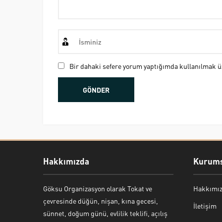
Bir dahaki sefere yorum yaptığımda kullanılmak üz
Hakkımızda
Kurums
Göksu Organizasyon olarak Tokat ve
Hakkımı
Bekir Kiper
çevresinde düğün, nişan, kına gecesi,
İletişim
sünnet, doğum günü, evlilik teklifi, açılış