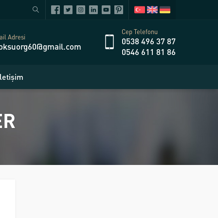
Cep Telefonu
il Adresi
0538 496 37 87
oksuorg60@gmail.com
0546 611 81 86
İletişim
ER