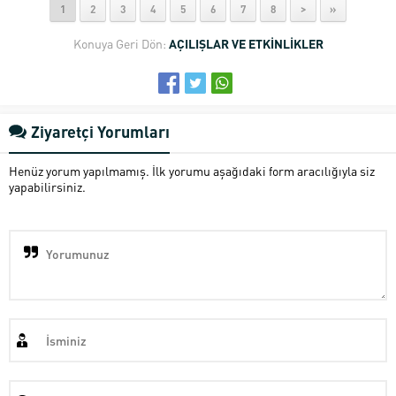
1
2
3
4
5
6
7
8
>
»
Konuya Geri Dön:
AÇILIŞLAR VE ETKİNLİKLER
Ziyaretçi Yorumları
Henüz yorum yapılmamış. İlk yorumu aşağıdaki form aracılığıyla siz
yapabilirsiniz.