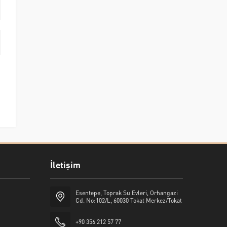
İletişim
Esentepe, Toprak Su Evleri, Orhangazi
Cd. No:102/L, 60030 Tokat Merkez/Tokat
+90 356 212 57 77