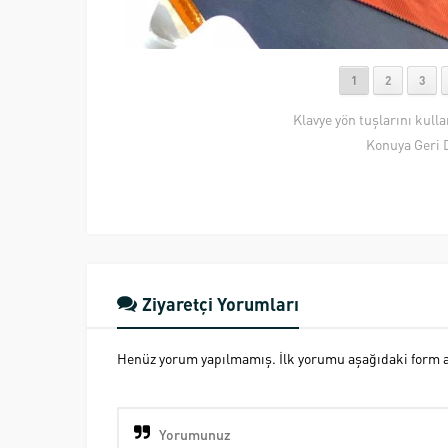
1
2
3
Klavye yön tuşlarını kull
Konuya Geri 
Ziyaretçi Yorumları
Henüz yorum yapılmamış. İlk yorumu aşağıdaki form ara