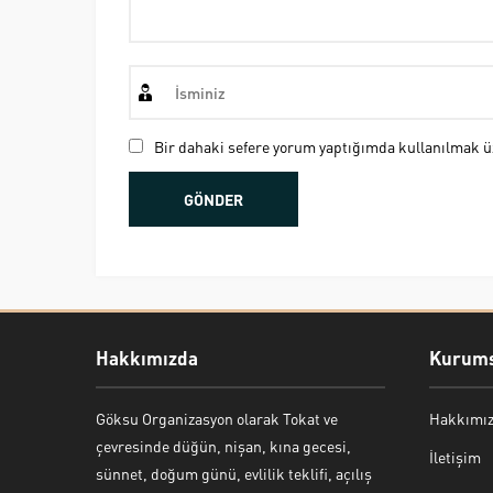
Bir dahaki sefere yorum yaptığımda kullanılmak üz
Hakkımızda
Kurums
Göksu Organizasyon olarak Tokat ve
Hakkımı
Bekir Kiper
çevresinde düğün, nişan, kına gecesi,
İletişim
sünnet, doğum günü, evlilik teklifi, açılış