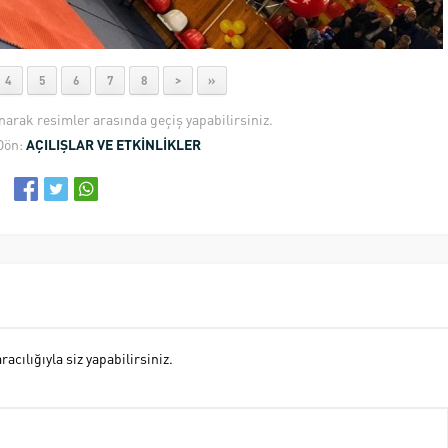
4
5
6
7
8
>
»
anarak resimler arasında geçiş yapabilirsiniz.
Dön:
AÇILIŞLAR VE ETKİNLİKLER
cılığıyla siz yapabilirsiniz.