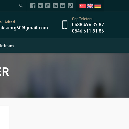
Cep Telefonu
il Adresi
0538 496 37 87
oksuorg60@gmail.com
0546 611 81 86
İletişim
ER