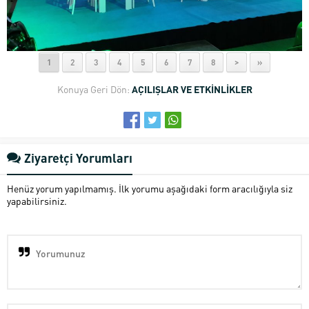
1
2
3
4
5
6
7
8
>
»
Konuya Geri Dön:
AÇILIŞLAR VE ETKİNLİKLER
Ziyaretçi Yorumları
Henüz yorum yapılmamış. İlk yorumu aşağıdaki form aracılığıyla siz
yapabilirsiniz.