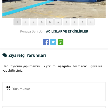
1
2
3
4
5
6
7
8
>
»
Konuya Geri Dön:
AÇILIŞLAR VE ETKİNLİKLER
Ziyaretçi Yorumları
Henüz yorum yapılmamış. İlk yorumu aşağıdaki form aracılığıyla siz
yapabilirsiniz.