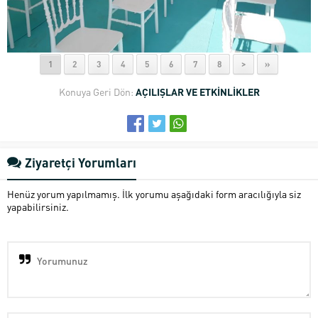
1
2
3
4
5
6
7
8
>
»
Konuya Geri Dön:
AÇILIŞLAR VE ETKİNLİKLER
Ziyaretçi Yorumları
Henüz yorum yapılmamış. İlk yorumu aşağıdaki form aracılığıyla siz
yapabilirsiniz.