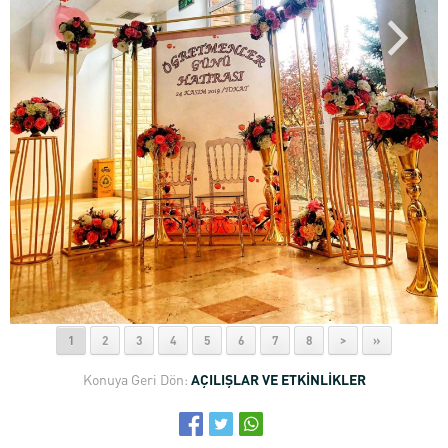
1
2
3
4
5
6
7
8
>
»
Konuya Geri Dön:
AÇILIŞLAR VE ETKİNLİKLER