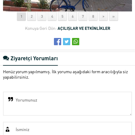
1
2
3
4
5
6
7
8
>
»
Konuya Geri Dön:
AÇILIŞLAR VE ETKİNLİKLER
Ziyaretçi Yorumları
Henüz yorum yapılmamış. İlk yorumu aşağıdaki form aracılığıyla siz
yapabilirsiniz.