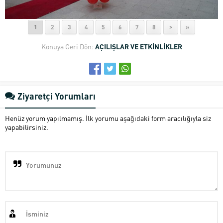
1
2
3
4
5
6
7
8
>
»
Konuya Geri Dön:
AÇILIŞLAR VE ETKİNLİKLER
Ziyaretçi Yorumları
Henüz yorum yapılmamış. İlk yorumu aşağıdaki form aracılığıyla siz
yapabilirsiniz.