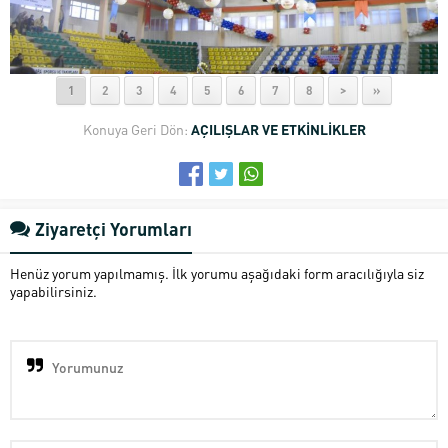
1
2
3
4
5
6
7
8
>
»
Konuya Geri Dön:
AÇILIŞLAR VE ETKİNLİKLER
Ziyaretçi Yorumları
Henüz yorum yapılmamış. İlk yorumu aşağıdaki form aracılığıyla siz
yapabilirsiniz.