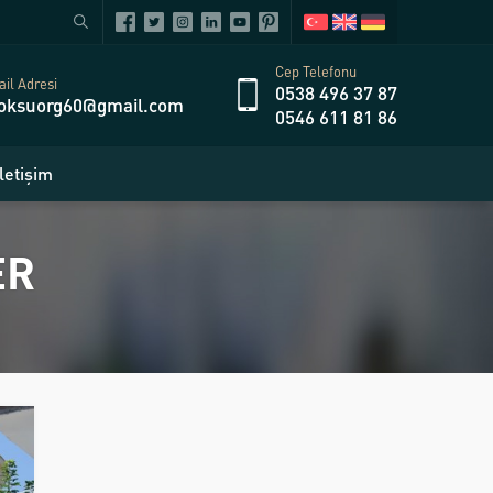
Cep Telefonu
il Adresi
0538 496 37 87
oksuorg60@gmail.com
0546 611 81 86
İletişim
ER