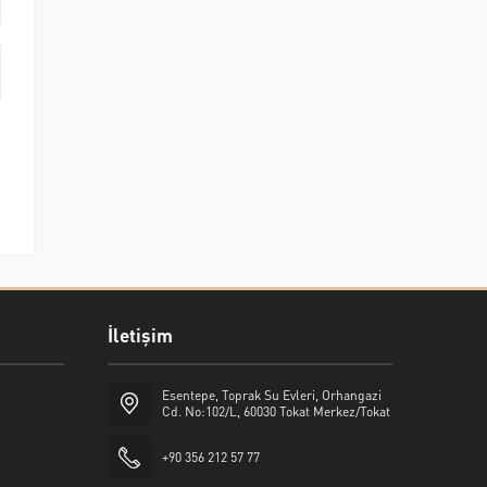
İletişim
Esentepe, Toprak Su Evleri, Orhangazi
Cd. No:102/L, 60030 Tokat Merkez/Tokat
+90 356 212 57 77