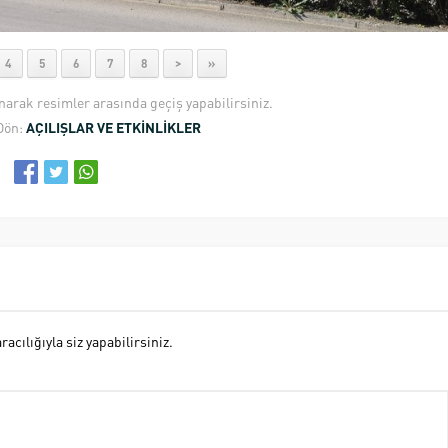
4
5
6
7
8
>
»
anarak resimler arasında geçiş yapabilirsiniz.
Dön:
AÇILIŞLAR VE ETKİNLİKLER
cılığıyla siz yapabilirsiniz.