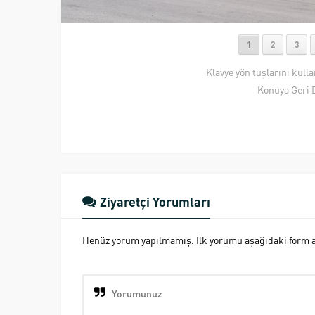
1
2
3
Klavye yön tuşlarını kull
Konuya Geri 
Ziyaretçi Yorumları
Henüz yorum yapılmamış. İlk yorumu aşağıdaki form ara