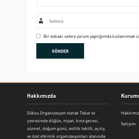
Bir dahaki sefere yorum yaptığımda kullanılmak üz
Hakkımızda
Kurums
Göksu Organizasyon olarak Tokat ve
Hakkımı
Bekir Kiper
çevresinde düğün, nişan, kına gecesi,
İletişim
sünnet, doğum günü, evlilik teklifi, açılış
ve özel etkinlik organizasyonları alanında