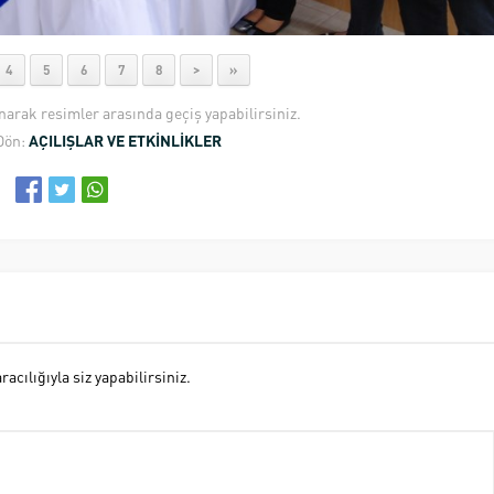
4
5
6
7
8
>
»
anarak resimler arasında geçiş yapabilirsiniz.
Dön:
AÇILIŞLAR VE ETKİNLİKLER
cılığıyla siz yapabilirsiniz.