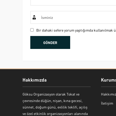
Bir dahaki sefere yorum yaptığımda kullanılmak üz
Hakkımızda
Kurums
Göksu Organizasyon olarak Tokat ve
Hakkımı
Bekir Kiper
çevresinde düğün, nişan, kına gecesi,
İletişim
sünnet, doğum günü, evlilik teklifi, açılış
ve özel etkinlik organizasyonları alanında