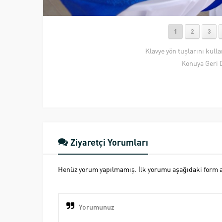
1
2
3
Klavye yön tuşlarını kull
Konuya Geri 
Ziyaretçi Yorumları
Henüz yorum yapılmamış. İlk yorumu aşağıdaki form ara