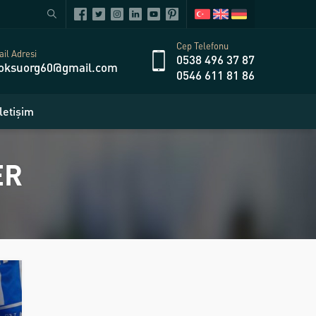
Cep Telefonu
il Adresi
0538 496 37 87
oksuorg60@gmail.com
0546 611 81 86
İletişim
ER