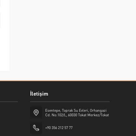
İletişim
Esentepe, Toprak Su Evleri, Orhangazi
Cd. No:102/L, 60030 Tokat Merkez/Tokat
+90 356 212 57 77