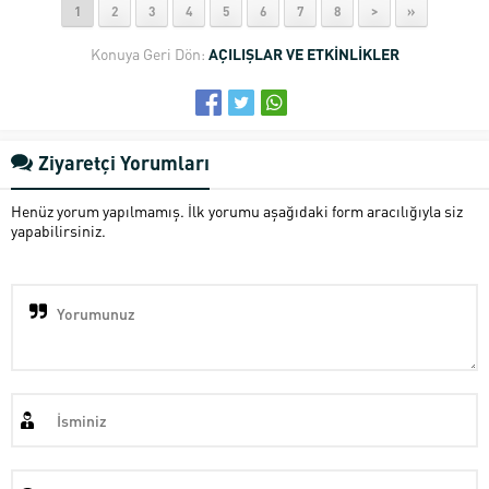
1
2
3
4
5
6
7
8
>
»
Konuya Geri Dön:
AÇILIŞLAR VE ETKİNLİKLER
Ziyaretçi Yorumları
Henüz yorum yapılmamış. İlk yorumu aşağıdaki form aracılığıyla siz
yapabilirsiniz.