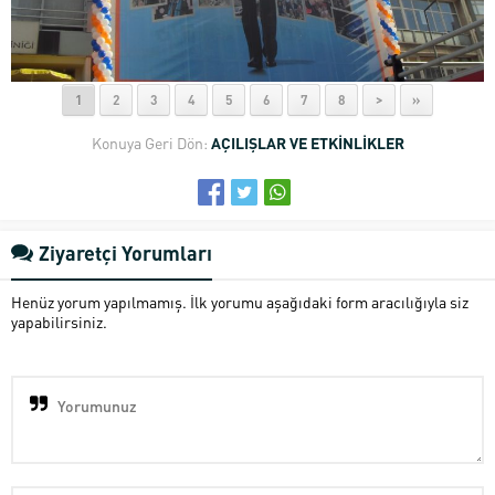
1
2
3
4
5
6
7
8
>
»
Konuya Geri Dön:
AÇILIŞLAR VE ETKİNLİKLER
Ziyaretçi Yorumları
Henüz yorum yapılmamış. İlk yorumu aşağıdaki form aracılığıyla siz
yapabilirsiniz.