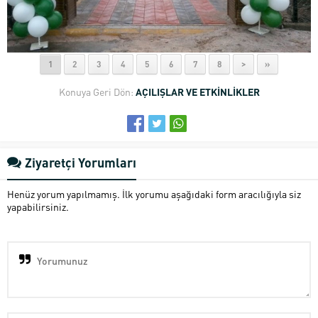
1
2
3
4
5
6
7
8
>
»
Konuya Geri Dön:
AÇILIŞLAR VE ETKİNLİKLER
Ziyaretçi Yorumları
Henüz yorum yapılmamış. İlk yorumu aşağıdaki form aracılığıyla siz
yapabilirsiniz.