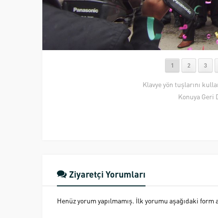
1
2
3
Klavye yön tuşlarını kull
Konuya Geri 
Ziyaretçi Yorumları
Henüz yorum yapılmamış. İlk yorumu aşağıdaki form ara