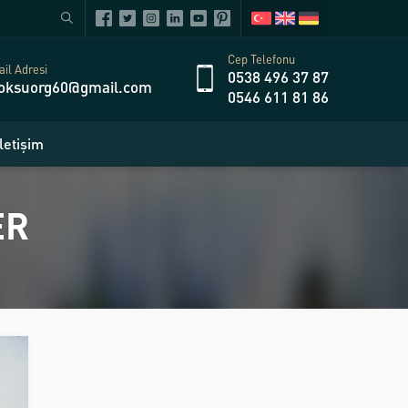
Cep Telefonu
il Adresi
0538 496 37 87
oksuorg60@gmail.com
0546 611 81 86
İletişim
ER