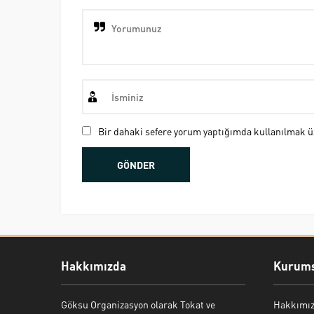
Bir dahaki sefere yorum yaptığımda kullanılmak üz
Hakkımızda
Kurums
Göksu Organizasyon olarak Tokat ve
Hakkımı
Bekir Kiper