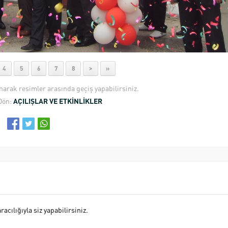
4
5
6
7
8
>
»
anarak resimler arasında geçiş yapabilirsiniz.
Dön:
AÇILIŞLAR VE ETKİNLİKLER
cılığıyla siz yapabilirsiniz.