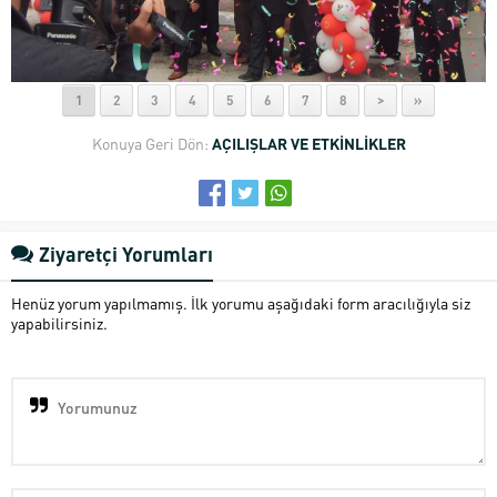
1
2
3
4
5
6
7
8
>
»
Konuya Geri Dön:
AÇILIŞLAR VE ETKİNLİKLER
Ziyaretçi Yorumları
Henüz yorum yapılmamış. İlk yorumu aşağıdaki form aracılığıyla siz
yapabilirsiniz.