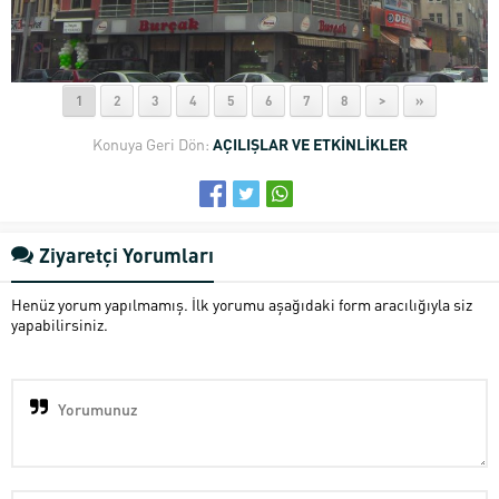
1
2
3
4
5
6
7
8
>
»
Konuya Geri Dön:
AÇILIŞLAR VE ETKİNLİKLER
Ziyaretçi Yorumları
Henüz yorum yapılmamış. İlk yorumu aşağıdaki form aracılığıyla siz
yapabilirsiniz.