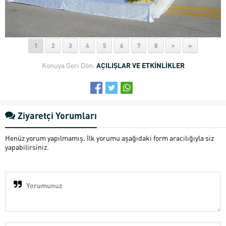
1
2
3
4
5
6
7
8
>
»
Konuya Geri Dön:
AÇILIŞLAR VE ETKİNLİKLER
Ziyaretçi Yorumları
Henüz yorum yapılmamış. İlk yorumu aşağıdaki form aracılığıyla siz
yapabilirsiniz.