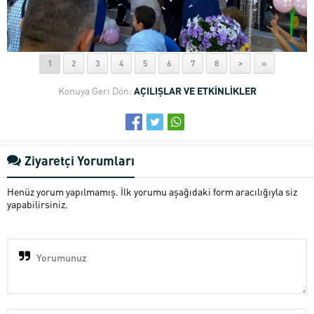
1
2
3
4
5
6
7
8
>
»
Konuya Geri Dön:
AÇILIŞLAR VE ETKİNLİKLER
Ziyaretçi Yorumları
Henüz yorum yapılmamış. İlk yorumu aşağıdaki form aracılığıyla siz
yapabilirsiniz.