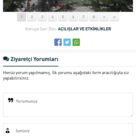
1
2
3
4
5
6
7
8
>
»
Konuya Geri Dön:
AÇILIŞLAR VE ETKİNLİKLER
Ziyaretçi Yorumları
Henüz yorum yapılmamış. İlk yorumu aşağıdaki form aracılığıyla siz
yapabilirsiniz.