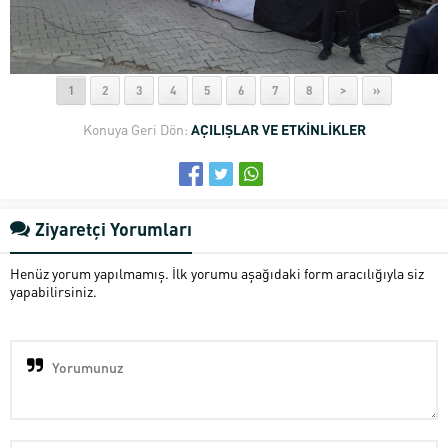
1
2
3
4
5
6
7
8
>
»
Konuya Geri Dön:
AÇILIŞLAR VE ETKİNLİKLER
Ziyaretçi Yorumları
Henüz yorum yapılmamış. İlk yorumu aşağıdaki form aracılığıyla siz
yapabilirsiniz.