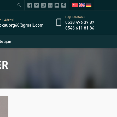
Cep Telefonu
il Adresi
0538 496 37 87
oksuorg60@gmail.com
0546 611 81 86
İletişim
ER