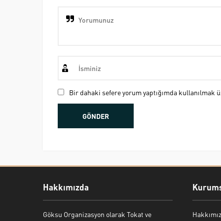
Bir dahaki sefere yorum yaptığımda kullanılmak üz
Hakkımızda
Kurums
Göksu Organizasyon olarak Tokat ve
Hakkımı
Bekir Kiper