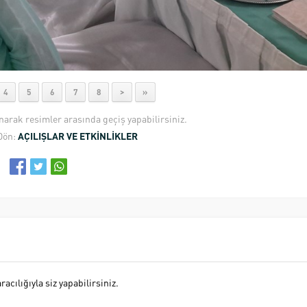
4
5
6
7
8
>
»
anarak resimler arasında geçiş yapabilirsiniz.
Dön:
AÇILIŞLAR VE ETKİNLİKLER
cılığıyla siz yapabilirsiniz.